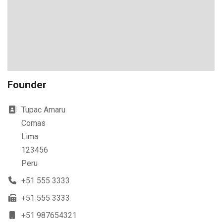
Founder
Address
Tupac Amaru
Comas
Lima
123456
Peru
Phone
+51 555 3333
Fax
+51 555 3333
Mobile
+51 987654321